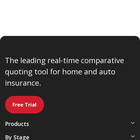
The leading real-time comparative
quoting tool for home and auto
insurance.
Free Trial
Products
All-In-One Management System
By Stage